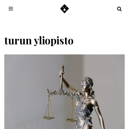
Hoppa
till
innehåll
turun yliopisto