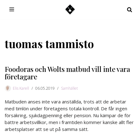
Hoppa
till
innehåll
tuomas tammisto
Foodoras och Wolts matbud vill inte vara
företagare
Elis Karell
06.05.2019
Samhället
Matbuden anses inte vara anställda, trots att de arbetar
med timlön under företagens totala kontroll. De får ingen
försäkring, sjukdagpenning eller pension. Nu kämpar de för
bättre arbetsvillkor, men i framtiden kommer kanske allt fler
arbetsplatser att se ut på samma sätt.