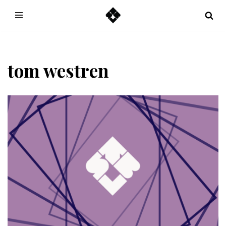
Hoppa
till
innehåll
tom westren