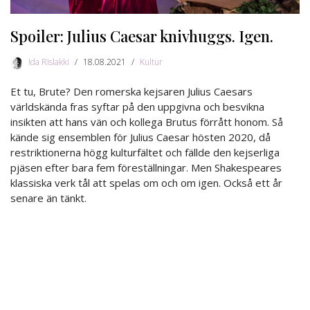
Spoiler: Julius Caesar knivhuggs. Igen.
Ida Rislakki
18.08.2021
Kultur
Et tu, Brute? Den romerska kejsaren Julius Caesars
världskända fras syftar på den uppgivna och besvikna
insikten att hans vän och kollega Brutus förrått honom. Så
kände sig ensemblen för Julius Caesar hösten 2020, då
restriktionerna högg kulturfältet och fällde den kejserliga
pjäsen efter bara fem föreställningar. Men Shakespeares
klassiska verk tål att spelas om och om igen. Också ett år
senare än tänkt.