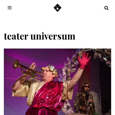
Hoppa
till
innehåll
teater universum