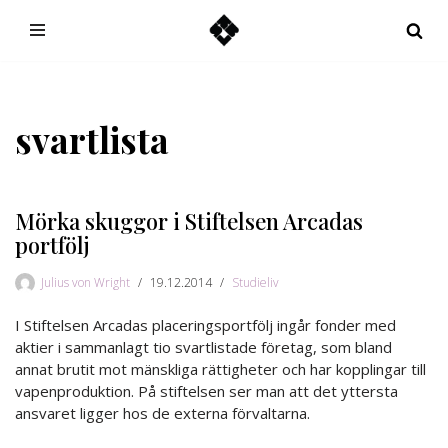
Hoppa
till
innehåll
svartlista
Mörka skuggor i Stiftelsen Arcadas
portfölj
Julius von Wright
19.12.2014
Studieliv
I Stiftelsen Arcadas placeringsportfölj ingår fonder med
aktier i sammanlagt tio svartlistade företag, som bland
annat brutit mot mänskliga rättigheter och har kopplingar till
vapenproduktion. På stiftelsen ser man att det yttersta
ansvaret ligger hos de externa förvaltarna.