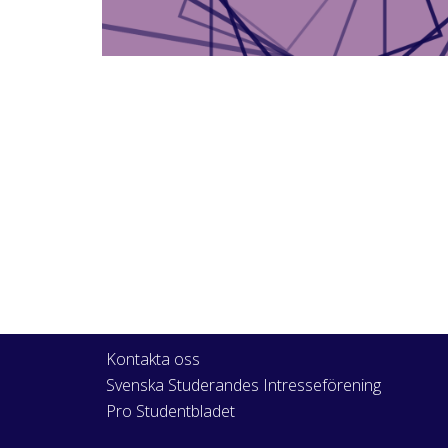
Kontakta oss
Svenska Studerandes Intresseförening
Pro Studentbladet