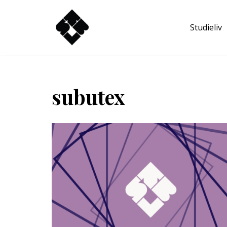
Studieliv
Hoppa
till
innehåll
subutex