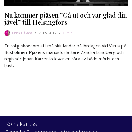
Nu kommer pjäsen ”Gå ut och var glad din
jävel” till Helsingfors
Ebba Håkans
25.09.2019
Kultur
En rolig show om att må skit landar på lördagen vid Viirus på
Busholmen. Pjäsens manusförfattare Zandra Lundberg och
regissör Johan Karrento lovar en röra av både mörkt och
ljust.
Kontakta oss