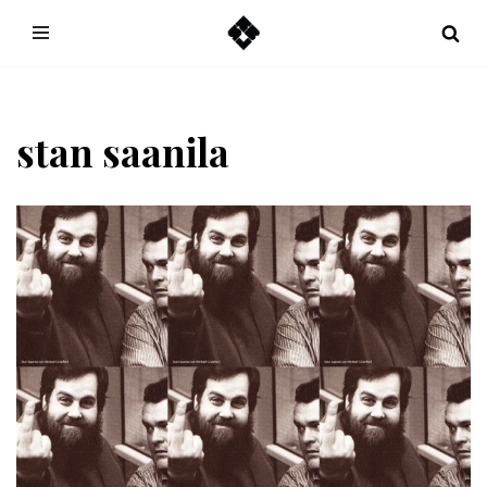
Hoppa
till
innehåll
stan saanila