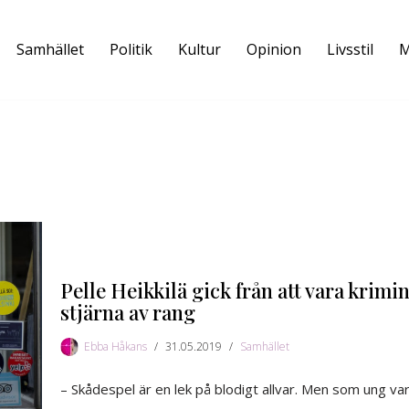
Samhället
Politik
Kultur
Opinion
Livsstil
M
Pelle Heikkilä gick från att vara krimine
stjärna av rang
Ebba Håkans
31.05.2019
Samhället
– Skådespel är en lek på blodigt allvar. Men som ung var m