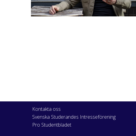
Kontakta oss
Svenska Studerandes Intresseförening
Pro Studentbladet