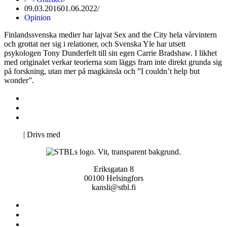
09.03.2016
01.06.2022
Opinion
Finlandssvenska medier har lajvat Sex and the City hela vårvintern
och grottat ner sig i relationer, och Svenska Yle har utsett
psykologen Tony Dunderfelt till sin egen Carrie Bradshaw. I likhet
med originalet verkar teorierna som läggs fram inte direkt grunda sig
på forskning, utan mer på magkänsla och ”I couldn’t help but
wonder”.
Kontakta oss
Svenska Studerandes Intresseförening
Pro Studentbladet
Neve
| Drivs med
WordPress
Eriksgatan 8
00100 Helsingfors
kansli@stbl.fi
Kontakta oss
Svenska Studerandes Intresseförening
Pro Studentbladet