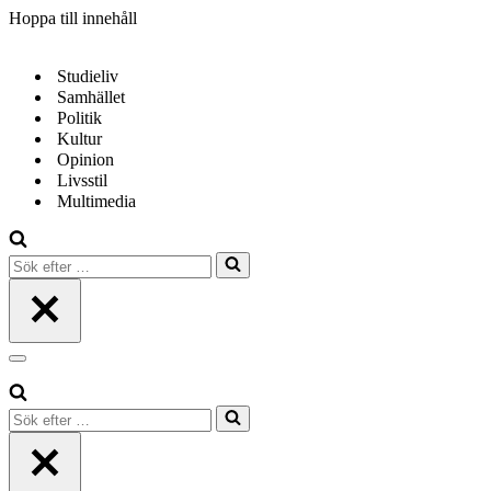
Hoppa till innehåll
Studieliv
Samhället
Politik
Kultur
Opinion
Livsstil
Multimedia
Sök
efter
…
Navigeringsmeny
Sök
efter
…