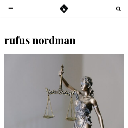
Hoppa
till
innehåll
rufus nordman