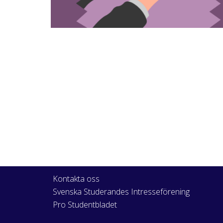
Kontakta oss
Svenska Studerandes Intresseförening
Pro Studentbladet