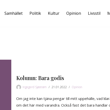
Samhället
Politik
Kultur
Opinion
Livsstil
M
Kolumn: Bara godis
Ingegerd Sjøstrøm
21.01.2022
Opinion
Om jag inte kan tjäna pengar till mitt uppehälle, vad klara
om det här med varandra. Också fast det bara handlar 