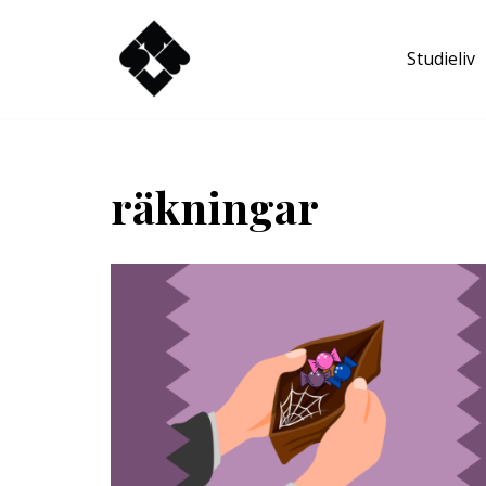
Studieliv
Hoppa
till
innehåll
räkningar