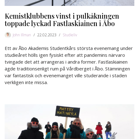
Kemistklubbens vinst i pulkåkningen
toppade lyckad Fastlaskiainen i Åbo
John Illman
22.02.2023
Studieliv
Ett av Åbo Akademis Studentkårs största evenemang under
studieåret hölls igen fysiskt efter att pandemins närvaro
tvingade det att arrangeras i andra former. Fastlaskiainen
ägde traditionsenligt rum på Vårdberget i Åbo. Stämningen
var fantastisk och evenemanget ville studerande i staden
verkligen inte missa.