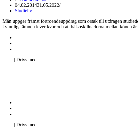
04.02.2014
31.05.2022
Studieliv
Män uppger främst förtroendeuppdrag som orsak till utdragen studiet
kvinnliga ämnen lever kvar och att hälsoskillnaderna mellan könen är 
Kontakta oss
Svenska Studerandes Intresseförening
Pro Studentbladet
Neve
| Drivs med
WordPress
Kontakta oss
Svenska Studerandes Intresseförening
Pro Studentbladet
Neve
| Drivs med
WordPress