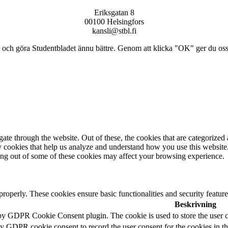
Eriksgatan 8
00100 Helsingfors
kansli@stbl.fi
och göra Studentbladet ännu bättre. Genom att klicka "OK" ger du oss ti
e through the website. Out of these, the cookies that are categorized a
rty cookies that help us analyze and understand how you use this websit
ting out of some of these cookies may affect your browsing experience.
 properly. These cookies ensure basic functionalities and security featu
Beskrivning
 by GDPR Cookie Consent plugin. The cookie is used to store the user c
by GDPR cookie consent to record the user consent for the cookies in t