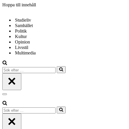
Hoppa till innehåll
Studieliv
Samhället
Politik
Kultur
Opinion
Livsstil
Multimedia
Sök
efter
…
Navigeringsmeny
Sök
efter
…