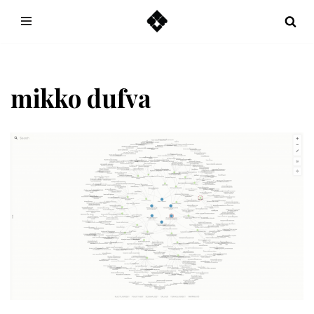
Hoppa
till
innehåll
mikko dufva