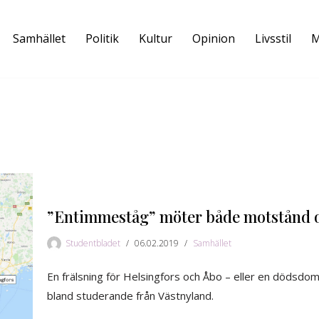
Samhället
Politik
Kultur
Opinion
Livsstil
M
”Entimmeståg” möter både motstånd o
Studentbladet
06.02.2019
Samhället
En frälsning för Helsingfors och Åbo – eller en dödsdo
bland studerande från Västnyland.