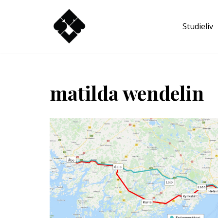
Studieliv
Hoppa
till
innehåll
matilda wendelin