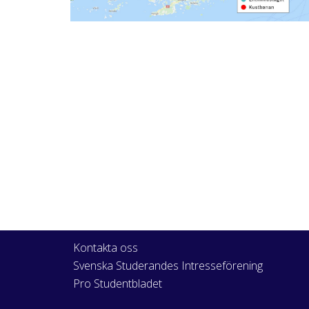
Kontakta oss
Svenska Studerandes Intresseförening
Pro Studentbladet