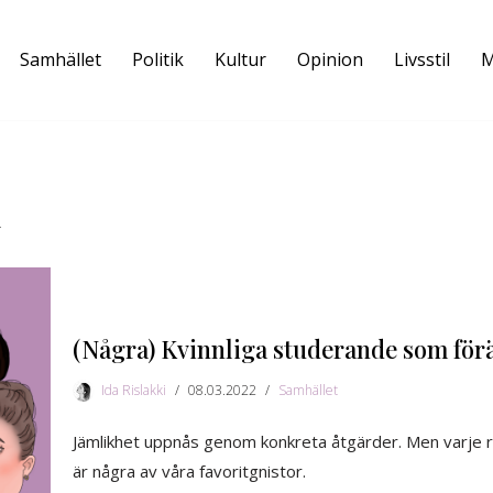
Samhället
Politik
Kultur
Opinion
Livsstil
M
n
(Några) Kvinnliga studerande som för
Ida Rislakki
08.03.2022
Samhället
Jämlikhet uppnås genom konkreta åtgärder. Men varje r
är några av våra favoritgnistor.