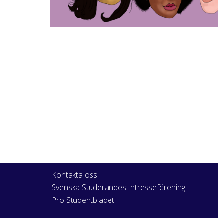
Kontakta oss
Svenska Studerandes Intresseförening
Pro Studentbladet