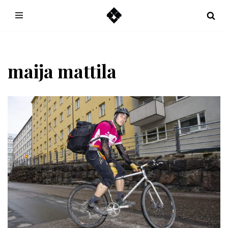
Hoppa
till
innehåll
maija mattila