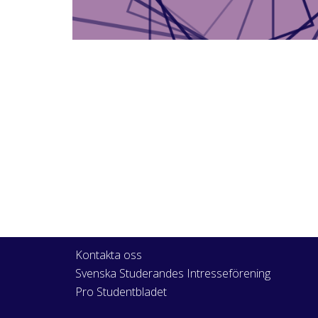
Kontakta oss
Svenska Studerandes Intresseförening
Pro Studentbladet