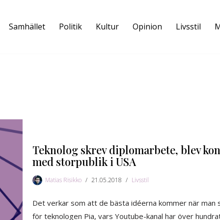
Samhället
Politik
Kultur
Opinion
Livsstil
M
Teknolog skrev diplomarbete, blev ko
med storpublik i USA
Matias Risikko
21.05.2018
Livsstil
Det verkar som att de bästa idéerna kommer när man skriv
för teknologen Pia, vars Youtube-kanal har över hundrat