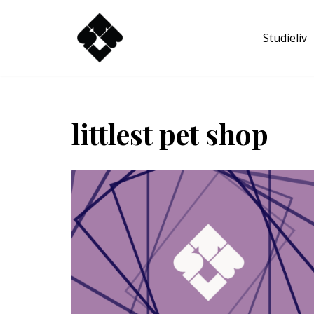
Studieliv
Hoppa
till
innehåll
littlest pet shop