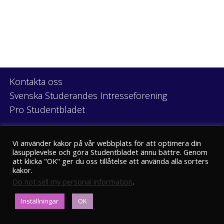
Kontakta oss
Svenska Studerandes Intresseförening
Pro Studentbladet
Neve
| Drivs med
WordPress
Vi använder kakor på vår webbplats för att optimera din
läsupplevelse och göra Studentbladet ännu bättre. Genom
att klicka "OK" ger du oss tillåtelse att använda alla sorters
kakor.
Do not sell my personal information
.
Eriksgatan 8
Inställningar
OK
00100 Helsingfors
kansli@stbl.fi