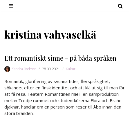
Hoppa
till
innehåll
kristina vahvaselkä
Ett romantiskt sinne – på båda språken
Sandra Broborn
28.09.2021
Kultur
Romantik, glorifiering av svunna tider, flerspråkighet,
sökandet efter en finsk identitet och att klä ut sig till man för
att få resa. Teatern Romanttinen mieli, en samproduktion
mellan Tredje rummet och studentkörerna Flora och Brahe
djäknar, handlar om en person som reser till Åbo innan den
stora branden.