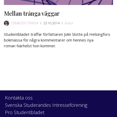
Mellan trånga väggar
728485351759924
23.10.2014
Kultur
Studentbladet träffar författaren Jolin Slotte på Helsingfors
bokmässa för några kommentarer om hennes nya
roman Närhelst hon kommer.
Kontakta oss
Svenska Studerandes Intresseförening
Pro Studentbladet