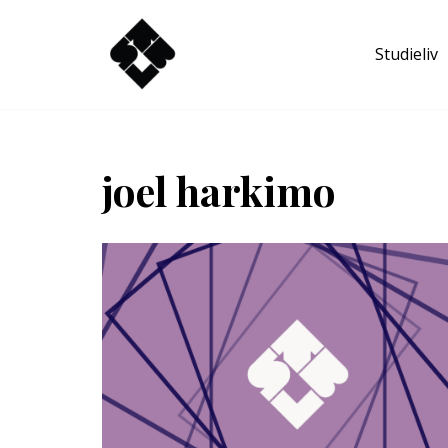
Studieliv
Hoppa
till
innehåll
joel harkimo