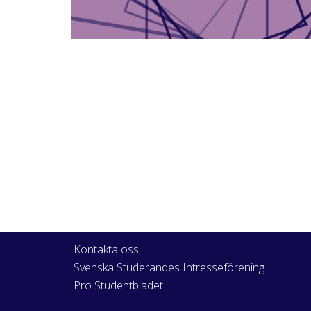
Kontakta oss
Svenska Studerandes Intresseförening
Pro Studentbladet