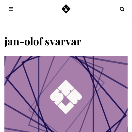
Hoppa
till
innehåll
jan-olof svarvar