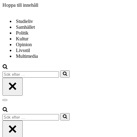
Hoppa till innehåll
Studieliv
Samhället
Politik
Kultur
Opinion
Livsstil
Multimedia
Sök
efter
…
Navigeringsmeny
Sök
efter
…