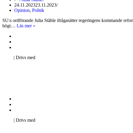
24.11.2023
23.11.2023
Opinion
,
Politik
SU:s ordförande Julia Ståhle ifrågasätter regeringens kommande reform
Kolumn:
högt…
Läs mer »
Vill
Kontakta oss
regeringen
öka
Svenska Studerandes Intresseförening
på
Pro Studentbladet
kunskapen
Neve
| Drivs med
eller
WordPress
mängden
examina?
Kontakta oss
Svenska Studerandes Intresseförening
Pro Studentbladet
Neve
| Drivs med
WordPress