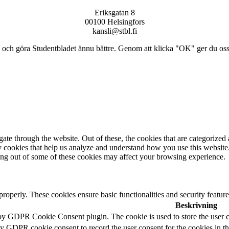
Eriksgatan 8
00100 Helsingfors
kansli@stbl.fi
och göra Studentbladet ännu bättre. Genom att klicka "OK" ger du oss ti
e through the website. Out of these, the cookies that are categorized a
rty cookies that help us analyze and understand how you use this websit
ting out of some of these cookies may affect your browsing experience.
 properly. These cookies ensure basic functionalities and security featu
Beskrivning
 by GDPR Cookie Consent plugin. The cookie is used to store the user c
by GDPR cookie consent to record the user consent for the cookies in t