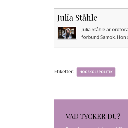
Julia Ståhle
Julia Ståhle är ordf
förbund Samok. Hon st
Etiketter:
HÖGSKOLEPOLITIK
VAD TYCKER DU?