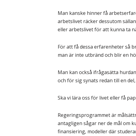
Man kanske hinner få arbetserfaren
arbetslivet räcker dessutom säll
eller arbetslivet för att kunna ta 
För att få dessa erfarenheter så b
man är inte utbränd och blir en h
Man kan också ifrågasätta hurdan ni
och för sig synats redan till en de
Ska vi lära oss för livet eller få 
Regeringsprogrammet är målsättni
antagligen sågar ner de mål om ku
finansiering, modeller där studera