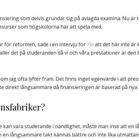
siering som delvis grundar sig på avlagda examina. Nu är 
resurser som högskolorna har att spela med.
r för reformen, sade i en intervju för
Yle
att det här inte är
aller det på studeranden då vi och våra prestationer är den
som jag ofta lyfter fram. Det finns inget egenvärde i att pre
 inte direkt långsammare då finansieringen är baserad på n
ensfabriker?
nte kan vara studerande i oändlighet, måste man inse att en
kan en långsammare takt kännas bättre och inte lika utmatta