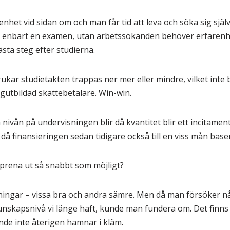
het vid sidan om och man får tid att leva och söka sig själv 
an enbart en examen, utan arbetssökanden behöver erfarenh
nästa steg efter studierna.
rukar studietakten trappas ner mer eller mindre, vilket inte
ögutbildad skattebetalare. Win-win.
vån på undervisningen blir då kvantitet blir ett incitament is
l, då finansieringen sedan tidigare också till en viss mån ba
papprena ut så snabbt som möjligt?
ngar – vissa bra och andra sämre. Men då man försöker nå
nskapsnivå vi länge haft, kunde man fundera om. Det finns 
nde inte återigen hamnar i kläm.