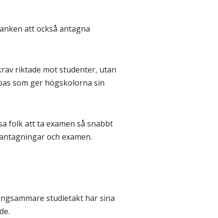
tanken att också antagna
 krav riktade mot studenter, utan
 bas som ger högskolorna sin
ssa folk att ta examen så snabbt
ya antagningar och examen.
 långsammare studietakt har sina
nde.