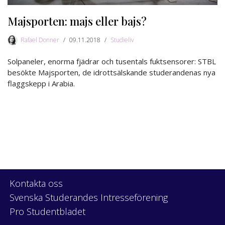
Majsporten: majs eller bajs?
Rafael Donner
09.11.2018
Studieliv
Solpaneler, enorma fjädrar och tusentals fuktsensorer: STBL
besökte Majsporten, de idrottsälskande studerandenas nya
flaggskepp i Arabia.
Kontakta oss
Svenska Studerandes Intresseförening
Pro Studentbladet