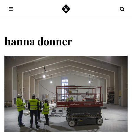
Hoppa
till
innehåll
hanna donner