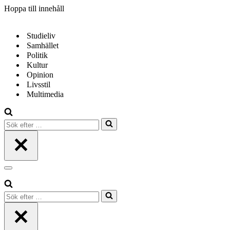
Hoppa till innehåll
Studieliv
Samhället
Politik
Kultur
Opinion
Livsstil
Multimedia
Sök
efter
…
Navigeringsmeny
Sök
efter
…