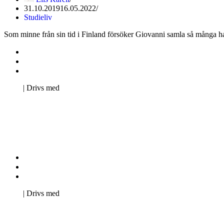
31.10.2019
16.05.2022
Studieliv
Som minne från sin tid i Finland försöker Giovanni samla så många hal
Kontakta oss
Svenska Studerandes Intresseförening
Pro Studentbladet
Neve
| Drivs med
WordPress
Kontakta oss
Svenska Studerandes Intresseförening
Pro Studentbladet
Neve
| Drivs med
WordPress