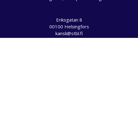
Eriksgatan 8
00100 Helsingfors
kansli@stbl.fi
Vi använder kakor på vår webbplats för att optimera din
läsupplevelse och göra Studentbladet ännu bättre. Genom att
klicka "OK" ger du oss tillåtelse att använda alla sorters kakor.
Do not sell my personal information
.
Inställningar
OK
Stäng
PRIVACY OVERVIEW
This website uses cookies to improve your experience while you
navigate through the website. Out of these, the cookies that are
categorized as necessary are stored on your browser as they