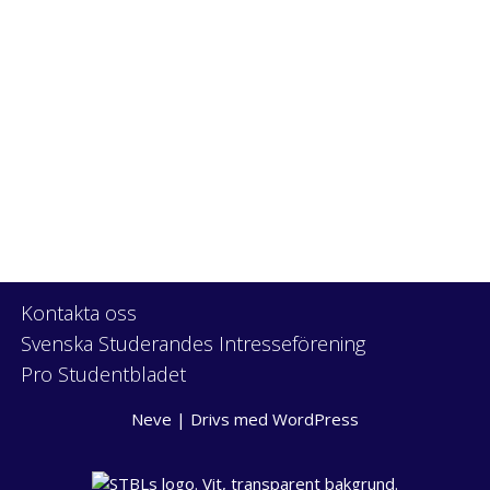
Kontakta oss
Svenska Studerandes Intresseförening
Pro Studentbladet
Neve
| Drivs med
WordPress