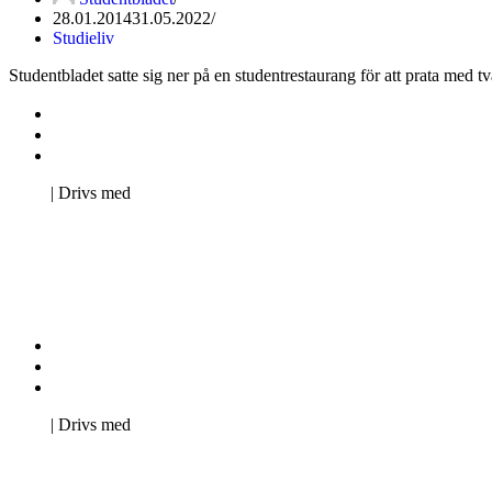
28.01.2014
31.05.2022
Studieliv
Studentbladet satte sig ner på en studentrestaurang för att prata med t
Kontakta oss
Svenska Studerandes Intresseförening
Pro Studentbladet
Neve
| Drivs med
WordPress
Kontakta oss
Svenska Studerandes Intresseförening
Pro Studentbladet
Neve
| Drivs med
WordPress