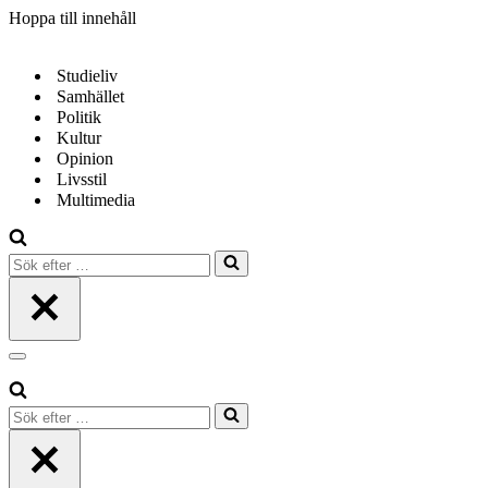
Hoppa till innehåll
Studieliv
Samhället
Politik
Kultur
Opinion
Livsstil
Multimedia
Sök
efter
…
Navigeringsmeny
Sök
efter
…