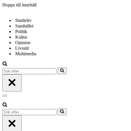
Hoppa till innehåll
Studieliv
Samhället
Politik
Kultur
Opinion
Livsstil
Multimedia
Sök
efter
…
Navigeringsmeny
Sök
efter
…