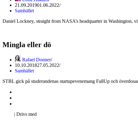
21.09.2019
01.06.2022
Samhället
Daniel Lockney, straight from NASA’s headquarter in Washington, visi
Mingla eller dö
Rafael Donner
10.10.2018
27.05.2022
Samhället
STBL gick på studerandenas startupevenemang FallUp och överdosad
Kontakta oss
Svenska Studerandes Intresseförening
Pro Studentbladet
Neve
| Drivs med
WordPress