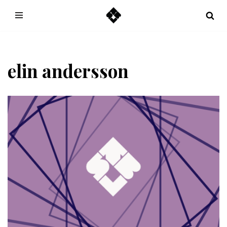
Hoppa
till
innehåll
elin andersson