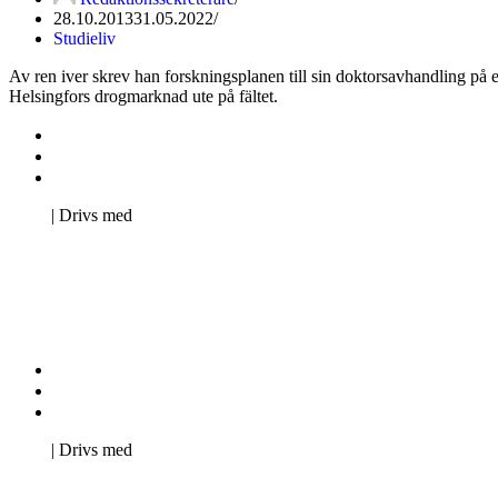
28.10.2013
31.05.2022
Studieliv
Av ren iver skrev han forskningsplanen till sin doktorsavhandling på ett 
Helsingfors drogmarknad ute på fältet.
Kontakta oss
Svenska Studerandes Intresseförening
Pro Studentbladet
Neve
| Drivs med
WordPress
Kontakta oss
Svenska Studerandes Intresseförening
Pro Studentbladet
Neve
| Drivs med
WordPress