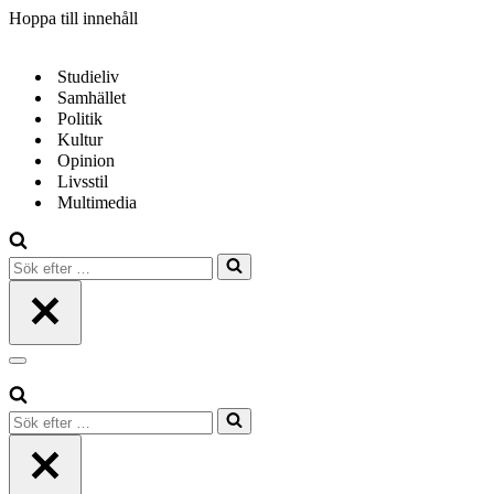
Hoppa till innehåll
Studieliv
Samhället
Politik
Kultur
Opinion
Livsstil
Multimedia
Sök
efter
…
Navigeringsmeny
Sök
efter
…