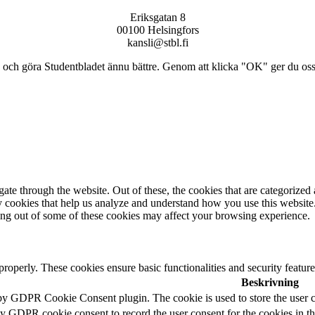
Eriksgatan 8
00100 Helsingfors
kansli@stbl.fi
och göra Studentbladet ännu bättre. Genom att klicka "OK" ger du oss ti
e through the website. Out of these, the cookies that are categorized a
rty cookies that help us analyze and understand how you use this websit
ting out of some of these cookies may affect your browsing experience.
 properly. These cookies ensure basic functionalities and security featu
Beskrivning
 by GDPR Cookie Consent plugin. The cookie is used to store the user c
by GDPR cookie consent to record the user consent for the cookies in t