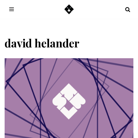
Hoppa
till
innehåll
david helander