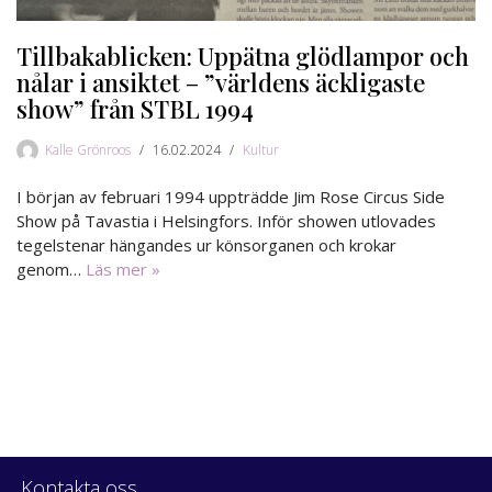
Tillbakablicken: Uppätna glödlampor och
nålar i ansiktet – ”världens äckligaste
show” från STBL 1994
Kalle Grönroos
16.02.2024
Kultur
I början av februari 1994 uppträdde Jim Rose Circus Side
Show på Tavastia i Helsingfors. Inför showen utlovades
tegelstenar hängandes ur könsorganen och krokar
genom…
Läs mer »
Kontakta oss