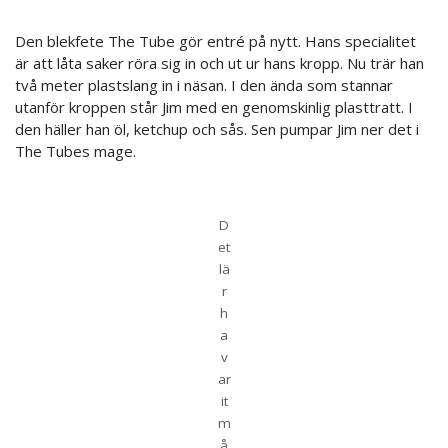
Den blekfete The Tube gör entré på nytt. Hans specialitet
är att låta saker röra sig in och ut ur hans kropp. Nu trär han
två meter plastslang in i näsan. I den ända som stannar
utanför kroppen står Jim med en genomskinlig plasttratt. I
den häller han öl, ketchup och sås. Sen pumpar Jim ner det i
The Tubes mage.
D
et
lä
r
h
a
v
ar
it
m
å