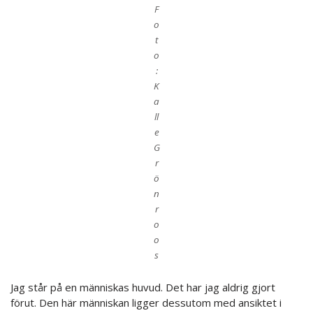
F
o
t
o
:
K
a
ll
e
G
r
ö
n
r
o
o
s
Jag står på en människas huvud. Det har jag aldrig gjort
förut. Den här människan ligger dessutom med ansiktet i