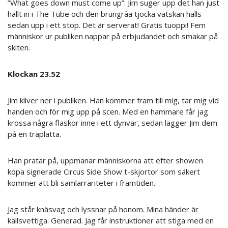
”What goes down must come up”. Jim suger upp det han just
hällt in i The Tube och den brungråa tjocka vätskan hälls
sedan upp i ett stop. Det är serverat! Gratis tuoppi! Fem
människor ur publiken nappar på erbjudandet och smakar på
skiten.
Klockan 23.52
Jim kliver ner i publiken. Han kommer fram till mig, tar mig vid
handen och för mig upp på scen. Med en hammare får jag
krossa några flaskor inne i ett dynvar, sedan lägger Jim dem
på en träplatta.
Han pratar på, uppmanar människorna att efter showen
köpa signerade Circus Side Show t-skjortor som säkert
kommer att bli samlarrariteter i framtiden.
Jag står knäsvag och lyssnar på honom. Mina händer är
kallsvettiga. Generad. Jag får instruktioner att stiga med en