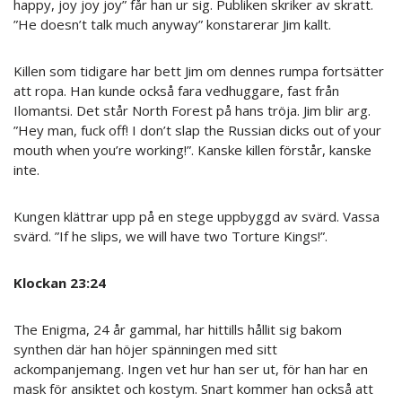
happy, joy joy joy” får han ur sig. Publiken skriker av skratt.
”He doesn’t talk much anyway” konstarerar Jim kallt.
Killen som tidigare har bett Jim om dennes rumpa fortsätter
att ropa. Han kunde också fara vedhuggare, fast från
Ilomantsi. Det står North Forest på hans tröja. Jim blir arg.
”Hey man, fuck off! I don’t slap the Russian dicks out of your
mouth when you’re working!”. Kanske killen förstår, kanske
inte.
Kungen klättrar upp på en stege uppbyggd av svärd. Vassa
svärd. ”If he slips, we will have two Torture Kings!”.
Klockan 23:24
The Enigma, 24 år gammal, har hittills hållit sig bakom
synthen där han höjer spänningen med sitt
ackompanjemang. Ingen vet hur han ser ut, för han har en
mask för ansiktet och kostym. Snart kommer han också att