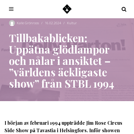
Hoppa
till
Kalle Grönroos
16.02.2024
Kultur
innehåll
Tillbakablicken:
Uppätna glödlampor
och nålar i ansiktet –
”världens äckligaste
show” från STBL 1994
I början av februari 1994 uppträdde Jim Rose Circus
Side Show på Tavastia i Helsingfors. Inför showen