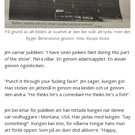
På grund av att bilden är svartvit är den lite svår att tyda, men det
flyger åtminstone gnistor.
Foto: Roope Roine
Jim varnar publiken: ”I have seen junkies faint during this part
of the show”. Flera nålar. En genom adamsäpplet. En annan
genom ögonlocken.
”Punch it through your fucking face!”. Jim säger, kungen gör.
Han sticker en jättenål in genom ena kinden och ut genom
den andra. ”He thinks he’s a comedian! He thinks he’s a fish!”.
Jim berättar för publiken att han hittade kungen när denne
var vedhuggare i Montana, USA. Han jävlas med kungen. ”Say
something!”. Kungen kan inte, för nålarna tvingar hans mun
att förbli öppen. Som på en dum död abborre. ”Happy,