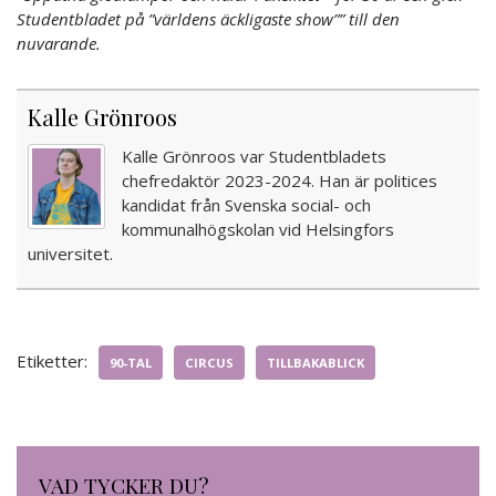
Studentbladet på ”världens äckligaste show”” till den
nuvarande.
Kalle Grönroos
Kalle Grönroos var Studentbladets
chefredaktör 2023-2024. Han är politices
kandidat från Svenska social- och
kommunalhögskolan vid Helsingfors
universitet.
Etiketter:
90-TAL
CIRCUS
TILLBAKABLICK
VAD TYCKER DU?