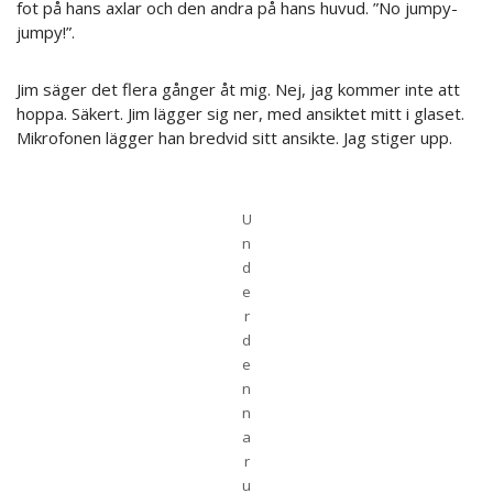
fot på hans axlar och den andra på hans huvud. ”No jumpy-
jumpy!”.
Jim säger det flera gånger åt mig. Nej, jag kommer inte att
hoppa. Säkert. Jim lägger sig ner, med ansiktet mitt i glaset.
Mikrofonen lägger han bredvid sitt ansikte. Jag stiger upp.
U
n
d
e
r
d
e
n
n
a
r
u