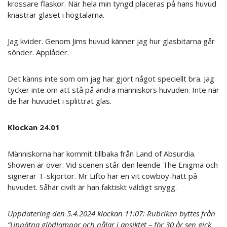
krossare flaskor. När hela min tyngd placeras på hans huvud
knastrar glaset i högtalarna.
Jag kvider. Genom Jims huvud känner jag hur glasbitarna går
sönder. Applåder.
Det känns inte som om jag har gjort något speciellt bra. Jag
tycker inte om att stå på andra människors huvuden. Inte när
de har huvudet i splittrat glas.
Klockan 24.01
Människorna har kommit tillbaka från Land of Absurdia.
Showen är över. Vid scenen står den leende The Enigma och
signerar T-skjortor. Mr Lifto har en vit cowboy-hatt på
huvudet. Såhär civilt är han faktiskt väldigt snygg.
Uppdatering den 5.4.2024 klockan 11:07: Rubriken byttes från
”Uppätna glödlampor och nålar i ansiktet – för 30 år sen gick