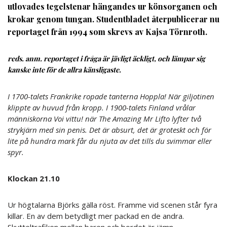
utlovades tegelstenar hängandes ur könsorganen och
krokar genom tungan. Studentbladet återpublicerar nu
reportaget från 1994 som skrevs av Kajsa Törnroth.
reds. anm. reportaget i fråga är jävligt äckligt, och lämpar sig
kanske inte för de allra känsligaste.
I 1700-talets Frankrike ropade tanterna Hoppla! När giljotinen
klippte av huvud från kropp. I 1900-talets Finland vrålar
människorna Voi vittu! när The Amazing Mr Lifto lyfter två
strykjärn med sin penis. Det är absurt, det är groteskt och för
lite på hundra mark får du njuta av det tills du svimmar eller
spyr.
Klockan 21.10
Ur högtalarna Björks gälla röst. Framme vid scenen står fyra
killar. En av dem betydligt mer packad en de andra.
Skytteltrafiken mellan baren och bordet är jämn.