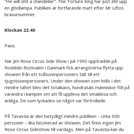
”He will shit a chandelier”. The Torture King har just ätit upp
en glödlampa. Publiken är fortfarande matt efter Mr Liftos
bravurnummer.
Klockan 22.40
Paus.
När Jim Rose Circus Side Show i juli 1993 uppträdde på
Roskilde-festivalen i Danmark fick arrangörerna flytta upp
showen från ett tvåtusenpersoners tält till ett
tjugotusenpersoners. Under den showen som hölls i det
mindre tältet blev det totalkaos, hundratals människor föll på
varandra i kampen om att få uppleva det smaklösa och
äckliga. De som lyckades se något var förtrollade.
På Tavastia är den betydligt mindre publiken – cirka 300
personer – lika fascinerad av showen. Det finns ingen Jim
Rose Circus Sideshow till vardags. Men på Tavastia kan du