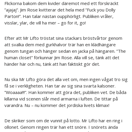
Flickorna bakom dem kvider däremot med ett förskräckt
”ajajaj”. Jim Rose kvitterar det hela med ”Fuck you Dolly
Parton!”. Han talar nästan oupphörligt. Publiken vråler,
visslar, ylar, de vill ha mer – go for it, go!
Efter att Mr Lifto tröstat sina stackars bröstvårtor genom
att svalka dem med gurkhalvor trär han en klädhängare
genom tungan och hänger sedan en jacka på hängaren. ”The
human closet” förkunnar Jim Rose. Alla vill se, tänk att det
händer här och nu, tänk att han faktiskt gör det.
Nu ska Mr Lifto göra det alla vet om, men ingen vågat tro sig
få se i verkligheten. Han tar av sig sina svarta kalsoner.
”Woaaaa!!!”. Han kommer att göra det, publiken vet. De båda
killarna vid scenen slår med armarna i luften. De tittar på
varandra. Nu – nu kommer det jordiska livets klimax!
De skriker som om de vunnit på lotto. Mr Lifto har en ring i
ollonet. Genom ringen trär han ett snöre. I snörets ända