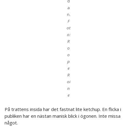
d
a
n.
F
ot
o:
R
o
o
p
e
R
oi
n
e
På trattens insida har det fastnat lite ketchup. En flicka i
publiken har en nästan manisk blick i ögonen. Inte missa
något.