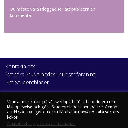
Du måste vara
inloggad
för att publicera en
kommentar.
Kontakta oss
Svenska Studerandes Intresseförening
Pro Studentbladet
Neve
| Drivs med
WordPress
Vi använder kakor på vår webbplats för att optimera din
läsupplevelse och göra Studentbladet ännu bättre. Genom
att klicka "OK" ger du oss tillåtelse att använda alla sorters
kakor.
Do not sell my personal information
.