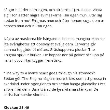
Så gör hon det som ingen, och allra minst Jim, kunnat vänta
sig. Hon sätter några av maskarna i sin egen mun, lutar sig
sedan fram mot Enigmas mun och låter honom suga dem ur
hennes mun och in i sin egen.
Några av maskarna blir hängande i hennes mungipa. Hon har
lite svårigheter att obesvärat svälja dem. Larverna går
samma tuggöde till mötes. Gräshopporna plockar The
Enigma själv ur burken. De hoppar ner på golvet och upp på
hans huvud. Han tuggar frenetiskt.
”The way to a man’s heart goes through his stomach!”.
Sedan gör The Enigma några mindre tricks som att pressa in
skedblad under ögongloben och sedan hänga glasbollar i ett
snöre från dem. Bara två av de fyra killarna står kvar. De
andra har kanske slocknat.
Klockan 23.46