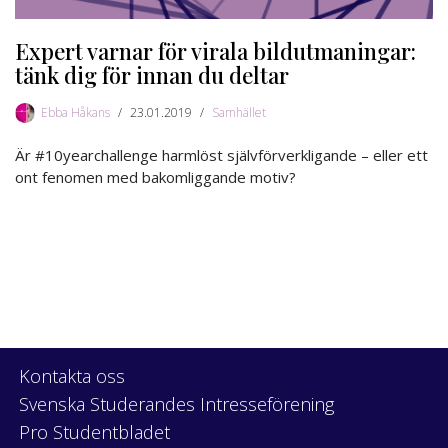
Expert varnar för virala bildutmaningar:
tänk dig för innan du deltar
Ebba Håkans
23.01.2019
Samhället
Är #10yearchallenge harmlöst självförverkligande – eller ett
ont fenomen med bakomliggande motiv?
Kontakta oss
Svenska Studerandes Intresseförening
Pro Studentbladet