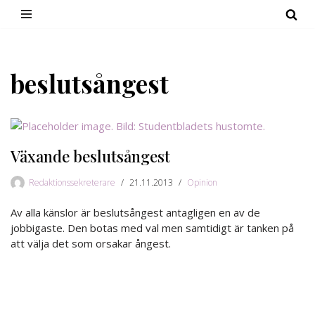
Hoppa
till
innehåll
beslutsångest
Växande beslutsångest
Redaktionssekreterare
21.11.2013
Opinion
Av alla känslor är beslutsångest antagligen en av de
jobbigaste. Den botas med val men samtidigt är tanken på
att välja det som orsakar ångest.