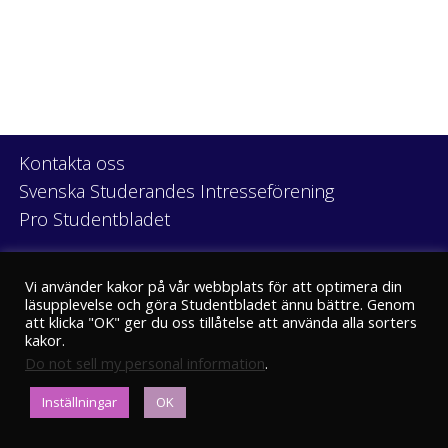
Kontakta oss
Svenska Studerandes Intresseförening
Pro Studentbladet
Neve
| Drivs med
WordPress
Vi använder kakor på vår webbplats för att optimera din
läsupplevelse och göra Studentbladet ännu bättre. Genom
att klicka "OK" ger du oss tillåtelse att använda alla sorters
kakor.
Do not sell my personal information
.
Eriksgatan 8
Inställningar
OK
00100 Helsingfors
kansli@stbl.fi