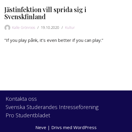
Jästinfektion vill sprida sig i
Svenskfinland
Kalle Grönroos
19.10.2020
Kultur
”If you play pånk, it’s even better if you can play.”
Kontakta oss
Svenska Studerandes Intresseförening
Pro Studentbladet
Neve
| Drivs med
WordPress