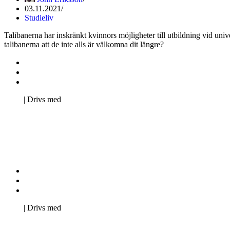
03.11.2021
Studieliv
Talibanerna har inskränkt kvinnors möjligheter till utbildning vid univ
talibanerna att de inte alls är välkomna dit längre?
Kontakta oss
Svenska Studerandes Intresseförening
Pro Studentbladet
Neve
| Drivs med
WordPress
Kontakta oss
Svenska Studerandes Intresseförening
Pro Studentbladet
Neve
| Drivs med
WordPress