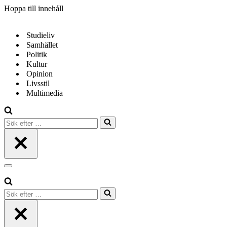
Hoppa till innehåll
Studieliv
Samhället
Politik
Kultur
Opinion
Livsstil
Multimedia
Sök
efter
…
Navigeringsmeny
Sök
efter
…