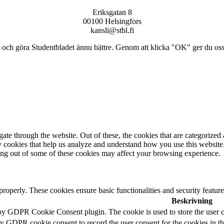
Eriksgatan 8
00100 Helsingfors
kansli@stbl.fi
och göra Studentbladet ännu bättre. Genom att klicka "OK" ger du oss ti
e through the website. Out of these, the cookies that are categorized a
rty cookies that help us analyze and understand how you use this websit
ting out of some of these cookies may affect your browsing experience.
 properly. These cookies ensure basic functionalities and security featu
Beskrivning
 by GDPR Cookie Consent plugin. The cookie is used to store the user c
by GDPR cookie consent to record the user consent for the cookies in t