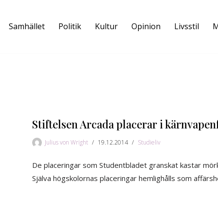
Samhället
Politik
Kultur
Opinion
Livsstil
M
Stiftelsen Arcada placerar i kärnvapen
Julius von Wright
19.12.2014
Studieliv
De placeringar som Studentbladet granskat kastar mör
Själva högskolornas placeringar hemlighålls som affärs