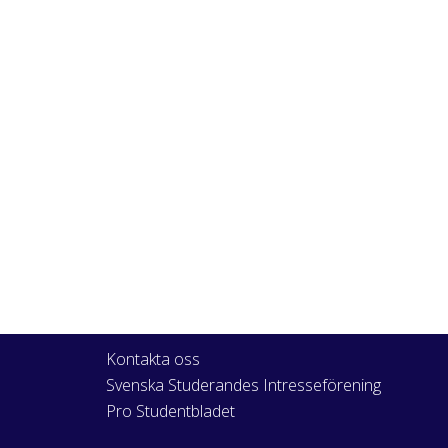
Kontakta oss
Svenska Studerandes Intresseförening
Pro Studentbladet