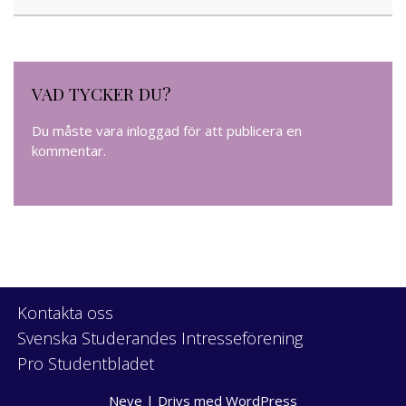
VAD TYCKER DU?
Du måste vara
inloggad
för att publicera en
kommentar.
Kontakta oss
Svenska Studerandes Intresseförening
Pro Studentbladet
Neve
| Drivs med
WordPress