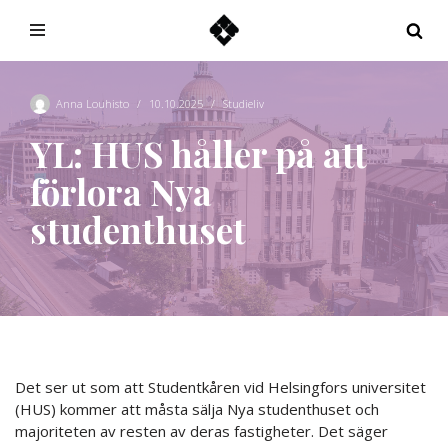
Hoppa
till
innehåll
Anna Louhisto
10.10.2025
Studieliv
YL: HUS håller på att
förlora Nya
studenthuset
Det ser ut som att Studentkåren vid Helsingfors universitet
(HUS) kommer att måsta sälja Nya studenthuset och
majoriteten av resten av deras fastigheter. Det säger