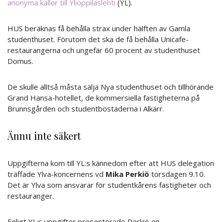
anonyma källor till Ylioppilaslehti
(YL).
HUS beräknas få behålla strax under hälften av Gamla
studenthuset. Förutom det ska de få behålla Unicafe-
restaurangerna och ungefär 60 procent av studenthuset
Domus.
De skulle alltså måsta sälja Nya studenthuset och tillhörande
Grand Hansa-hotellet, de kommersiella fastigheterna på
Brunnsgården och studentbostäderna i Alkärr.
Ännu inte säkert
Uppgifterna kom till YL:s kännedom efter att HUS delegation
träffade Ylva-koncernens vd
Mika Perkiö
torsdagen 9.10.
Det är Ylva som ansvarar för studentkårens fastigheter och
restauranger.
Enligt YL:s uppgifter presenterade Perkiö en