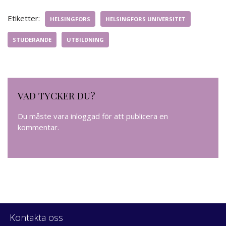
Etiketter:
HELSINGFORS
HELSINGFORS UNIVERSITET
STUDERANDE
UTBILDNING
VAD TYCKER DU?
Du måste vara
inloggad
för att publicera en
kommentar.
Kontakta oss