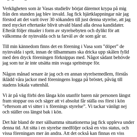
Verkligheten som är Vasas studieliv börjat däremot krypa på mig
från den stunden jag blev invald. Jag fick hjärtklappningar när jag
förstod att det varit över 30 sökanden till just denna styrelse, att jag
med mycket eftertanke blivit utvald bland alla dessa kandidater.
Efteråt följer ritualer i form av styrelsebyten och dylikt för att
välkomna de nyinvalda och ta farväl av de som går ur.
Till min kännedom finns det en förening i Vasa som ”döper” de
nyinvalda i sprit, innan de tillsammans ska dricka upp skålen fylld
med den dryck föreningen förknippas med. Något sådant behövde
jag som tur är inte utsätta min svaga spritstrupe för.
Någon månad senare är jag och en annan styrelsemedlem, förstås
iklädd våra jackor med föreningens logga på bröstet, påväg till
stadens lokala vattenhål.
Vi är på väg förbi den långa kön utanför baren när personen längst
fram stoppar oss och säger att vi absolut får ställa oss först i kön
”eftersom att vi sitter i x förenings styrelse”. Vi tackar vänligt nej
och ställer oss längst bak i kön.
Det här bland de mer sällsamma situationerna jag fick uppleva under
denna tid. Att sitta i en styrelse medföljer också en viss status, och
vissa föreningars mer än andra. Att det också kan finnas en viss