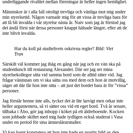
underliggande rivalitet mellan föreningar är heller ingen hemlighet.
Människor är i alla fall otroligt trevliga och vänliga mot mig under
min styrelsetid. Någon varnade mig för att vissa är trevliga bara för
att få bli invalda i vår styrelse nästa år. Naiv som jag är förstod jag
det ändå först när dessa personer knappt hälsade längre, efter att de
inte blivit invalda.
Har du koll på studielivets oskrivna regler?
Bild: Viet
Tran
Särskilt väl kommer jag ihåg en gång när jag och en vän ska på
studentlunch till restaurang Alexander. Där ser jag ser mina
styrelsekollegor sitta vid samma bord som de alltid sitter vid. Jag
frågar väninnan om vi ska sätta oss med dem och hon är motvillig,
säger att där får hon inte sitta – att just det bordet bara är för ”vissa”
personer.
Jag förstår henne inte alls, tycker det är lite larvigt men orkar inte
heller argumentera, så vi sätter oss vid ett eget bord. Två år senare,
tillbaka i Åbo, gör jag inhopp i köket på ett äldreboende. Kocken
som jobbade skiftet med mig hade tydligen också studerat i Vasa
under en period för sina ämneslärarstudier.
Vi kan lugnt konstatera att hon inte hade en positiv bild av den