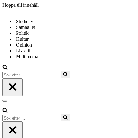
Hoppa till innehåll
Studieliv
Samhället
Politik
Kultur
Opinion
Livsstil
Multimedia
Sök
efter
…
Navigeringsmeny
Sök
efter
…