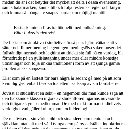
medan du är i det betyder det mycket att delta i dessa evenemang,
samla halarmärken, känna till och följa festernas regler och kutym
och kunna så många av snapsvisorna som möjligt utantill.
Fastlaskianinen firas traditionellt med pulkaåkning.
Bild: Lukas Söderqvist
De flesta som är aktiva i studielivet är så pass hjärntvättade att vi
sätter och finner mening i egentligen meningslösa saker: anser det
fullständigt normalt och legitimt att dricka sig full på en vardag, bli
förnedrade på en gulisintagning under mer eller mindre konstiga
utmaningar och följa unkna traditioner i form av att sjunga gamla
problematiska snapsvisor.
Eller som på en årsfest för bara några år sedan: gå med på att som
kvinnlig gäst enbart besöka toaletten i sällskap av sin bordsherre.
Jovisst är studielivet en sekt – en hegemoni där man kunde säga att
den härskande klassen utgörs av studentföreningarnas nuvarande
och tidigare styrelsemedlemmar. De med makt formar studielivets
verklighet vad gäller kultur, moral och ideologi.
De relativiserar sin världsbild och sina idéer som neutrala och
självklara utan att med våld tvinga dem på oss – istället indoktrineras
vi i dem till den mån att de accepteras av majoriteten, även av de