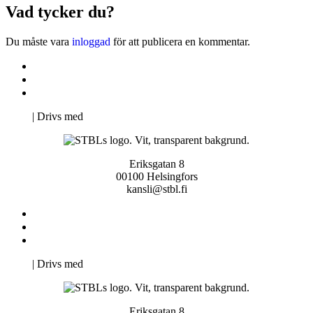
Vad tycker du?
Du måste vara
inloggad
för att publicera en kommentar.
Kontakta oss
Svenska Studerandes Intresseförening
Pro Studentbladet
Neve
| Drivs med
WordPress
Eriksgatan 8
00100 Helsingfors
kansli@stbl.fi
Kontakta oss
Svenska Studerandes Intresseförening
Pro Studentbladet
Neve
| Drivs med
WordPress
Eriksgatan 8