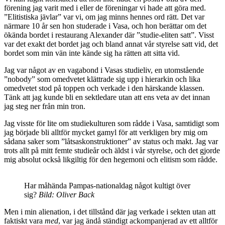
förening jag varit med i eller de föreningar vi hade att göra med.
”Elitistiska jävlar” var vi, om jag minns hennes ord rätt. Det var
närmare 10 år sen hon studerade i Vasa, och hon berättar om det
ökända bordet i restaurang Alexander där ”studie-eliten satt”. Visst
var det exakt det bordet jag och bland annat vår styrelse satt vid, det
bordet som min vän inte kände sig ha rätten att sitta vid.
Jag var något av en vagabond i Vasas studieliv, en utomstående
”nobody” som omedvetet klättrade sig upp i hierarkin och lika
omedvetet stod på toppen och verkade i den härskande klassen.
Tänk att jag kunde bli en sektledare utan att ens veta av det innan
jag steg ner från min tron.
Jag visste för lite om studiekulturen som rådde i Vasa, samtidigt som
jag började bli alltför mycket gamyl för att verkligen bry mig om
sådana saker som ”låtsaskonstruktioner” av status och makt. Jag var
trots allt på mitt femte studieår och äldst i vår styrelse, och det gjorde
mig absolut också likgiltig för den hegemoni och elitism som rådde.
Har måhända Pampas-nationaldag något kultigt över
sig?
Bild: Oliver Back
Men i min alienation, i det tillstånd där jag verkade i sekten utan att
faktiskt vara
med
, var jag ändå ständigt ackompanjerad av ett alltför