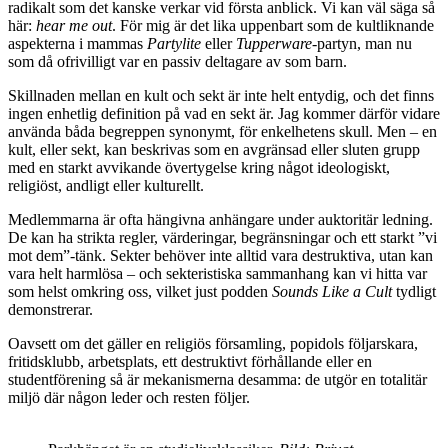
radikalt som det kanske verkar vid första anblick. Vi kan väl säga så
här:
hear me out
. För mig är det lika uppenbart som de kultliknande
aspekterna i mammas
Partylite
eller
Tupperware
-partyn, man nu
som då ofrivilligt var en passiv deltagare av som barn.
Skillnaden mellan en kult och sekt är inte helt entydig, och det finns
ingen enhetlig definition på vad en sekt är. Jag kommer därför vidare
använda båda begreppen synonymt, för enkelhetens skull. Men – en
kult, eller sekt, kan beskrivas som en avgränsad eller sluten grupp
med en starkt avvikande övertygelse kring något ideologiskt,
religiöst, andligt eller kulturellt.
Medlemmarna är ofta hängivna anhängare under auktoritär ledning.
De kan ha strikta regler, värderingar, begränsningar och ett starkt ”vi
mot dem”-tänk. Sekter behöver inte alltid vara destruktiva, utan kan
vara helt harmlösa – och sekteristiska sammanhang kan vi hitta var
som helst omkring oss, vilket just podden
Sounds Like a Cult
tydligt
demonstrerar.
Oavsett om det gäller en religiös församling, popidols följarskara,
fritidsklubb, arbetsplats, ett destruktivt förhållande eller en
studentförening så är mekanismerna desamma: de utgör en totalitär
miljö där någon leder och resten följer.