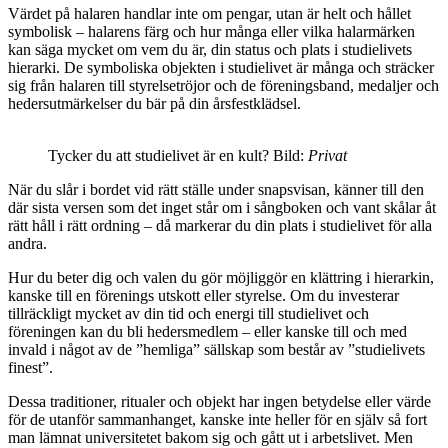
Värdet på halaren handlar inte om pengar, utan är helt och hållet
symbolisk – halarens färg och hur många eller vilka halarmärken
kan säga mycket om vem du är, din status och plats i studielivets
hierarki. De symboliska objekten i studielivet är många och sträcker
sig från halaren till styrelsetröjor och de föreningsband, medaljer och
hedersutmärkelser du bär på din årsfestklädsel.
Tycker du att studielivet är en kult? Bild:
Privat
När du slår i bordet vid rätt ställe under snapsvisan, känner till den
där sista versen som det inget står om i sångboken och vant skålar åt
rätt håll i rätt ordning – då markerar du din plats i studielivet för alla
andra.
Hur du beter dig och valen du gör möjliggör en klättring i hierarkin,
kanske till en förenings utskott eller styrelse. Om du investerar
tillräckligt mycket av din tid och energi till studielivet och
föreningen kan du bli hedersmedlem – eller kanske till och med
invald i något av de ”hemliga” sällskap som består av ”studielivets
finest”.
Dessa traditioner, ritualer och objekt har ingen betydelse eller värde
för de utanför sammanhanget, kanske inte heller för en själv så fort
man lämnat universitetet bakom sig och gått ut i arbetslivet. Men