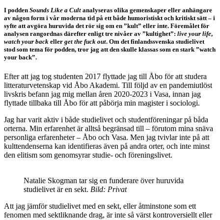
I podden
Sounds Like a Cult
analyseras olika gemenskaper eller anhängare
av någon form i vår moderna tid på ett både humoristiskt och kritiskt sätt – i
syfte att avgöra huruvida det rör sig om en ”kult” eller inte. Föremålet för
analysen rangordnas därefter enligt tre nivåer av ”kultighet”:
live your life
,
watch your back
eller
get the fuck out
. Om det finlandssvenska studielivet
stod som tema för podden, tror jag att den skulle klassas som en stark ”watch
your back”.
Efter att jag tog studenten 2017 flyttade jag till Åbo för att studera
litteraturvetenskap vid Åbo Akademi. Till följd av en pandemiutlöst
livskris befann jag mig mellan åren 2020-2023 i Vasa, innan jag
flyttade tillbaka till Åbo för att påbörja min magister i sociologi.
Jag har varit aktiv i både studielivet och studentföreningar på båda
orterna. Min erfarenhet är alltså begränsad till – förutom mina snäva
personliga erfarenheter – Åbo och Vasa. Men jag tvivlar inte på att
kulttendenserna kan identifieras även på andra orter, och inte minst
den elitism som genomsyrar studie- och föreningslivet.
Natalie Skogman tar sig en funderare över huruvida
studielivet är en sekt.
Bild: Privat
Att jag jämför studielivet med en sekt, eller åtminstone som ett
fenomen med sektliknande drag, är inte så värst kontroversiellt eller