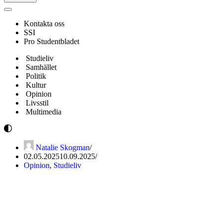
Navigeringsmeny
Kontakta oss
SSI
Pro Studentbladet
Studieliv
Samhället
Politik
Kultur
Opinion
Livsstil
Multimedia
Natalie Skogman
02.05.2025
10.09.2025
Opinion
,
Studieliv
Krönika: Är studielivet en
sekt?