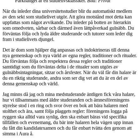
Parkhänget är en studielivsklassiker.
Bild: Privat
När du inleder dina universitetsstudier blir du automatiskt medlem
av den sekt som studielivet utgör. Att göra motstånd mot detta kan
uppfattas som något avvikande. Du inleder på botten av hierarkin
som omedveten, sårbar och därmed även lättpåverkad gulnäbb. Du
förväntas följa och lyda äldre studerande och tutorer som leder dig
fram i studielivets djungel.
Det är dom som hjälper dig anpassas och indoktrineras till denna
nya gemenskap och nya värld av egna regler, traditioner och ritualer.
Du förväntas följa och respektera dessa regler och traditioner
samtidigt som du förväntas delta i de ritualer som utgörs av
gulnäbbsintagningar, sitzar och årsfester. När du väl får din halare är
du en riktig studerande, andra som ser dig vet att du är en del av
denna gemenskap och värld.
Jag minns då jag och mina medstuderande äntligen fick våra halare,
hur vi tillsammans med äldre studeranden och ämnesföreningens
styrelse stod i en ring och svor över en bok att bära halaren med
stolthet och ära, samt följa plaggets regler: föreningens logga på
ryggen ska alltid vara synlig, den ska enbart bäras vid specifika
tillfällen och evenemang, du bär inte halaren hela vägen upp innan
du fått din kandidatexamen och du får enbart tvätta den genom att
simma i Aura å.