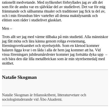
rationellt medvetande. Med nyfikenhet förbryllades jag av allt det
som för de andra var en självklar del av studielivet. Det var för mig
främmande och sällsamma ritualer och traditioner jag fick ta del av,
och i min förundran blev vartefter all denna maktdynamik och
elitism som råder i studielivet glasklart.
Men –
Trots allt ser jag med värme tillbaka på min studietid. Alla människor
jag fått möta och lära känna genom roliga evenemang,
föreningsverksamhet och styrelsejobb. Som en klenod kommer
halaren ligga kvar i en låda i alla de hem jag kommer att ha. Vid
vissa föreningars jubileumårsfester kommer jag fortsätta dyka upp –
och bära den där lilla metallbrickan som är min styrelsemedalj med
stolthet.
Natalie Skogman
Natalie Skogman är frilansskribent, litteraturvetare och
sociologistuderande vid Åbo Akademi.