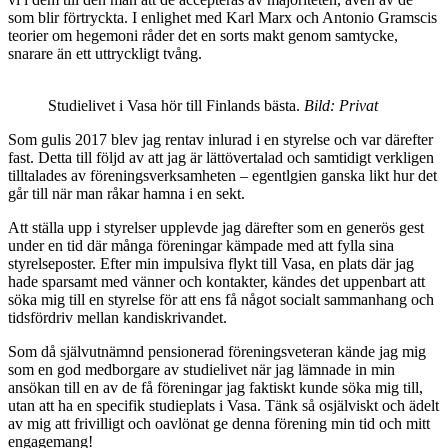
som blir förtryckta. I enlighet med Karl Marx och Antonio Gramscis
teorier om hegemoni råder det en sorts makt genom samtycke,
snarare än ett uttryckligt tvång.
Studielivet i Vasa hör till Finlands bästa.
Bild: Privat
Som gulis 2017 blev jag rentav inlurad i en styrelse och var därefter
fast. Detta till följd av att jag är lättövertalad och samtidigt verkligen
tilltalades av föreningsverksamheten – egentlgien ganska likt hur det
går till när man råkar hamna i en sekt.
Att ställa upp i styrelser upplevde jag därefter som en generös gest
under en tid där många föreningar kämpade med att fylla sina
styrelseposter. Efter min impulsiva flykt till Vasa, en plats där jag
hade sparsamt med vänner och kontakter, kändes det uppenbart att
söka mig till en styrelse för att ens få något socialt sammanhang och
tidsfördriv mellan kandiskrivandet.
Som då självutnämnd pensionerad föreningsveteran kände jag mig
som en god medborgare av studielivet när jag lämnade in min
ansökan till en av de få föreningar jag faktiskt kunde söka mig till,
utan att ha en specifik studieplats i Vasa. Tänk så osjälviskt och ädelt
av mig att frivilligt och oavlönat ge denna förening min tid och mitt
engagemang!