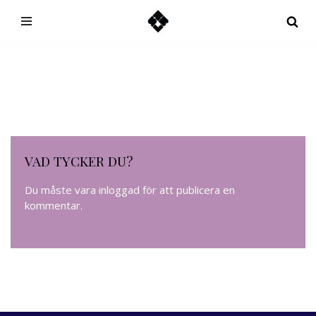
Hoppa
till
innehåll
VAD TYCKER DU?
Du måste vara
inloggad
för att publicera en
kommentar.