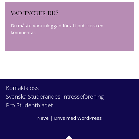
VAD TYCKER DU?
Du måste vara
inloggad
för att publicera en
kommentar.
Kontakta oss
Svenska Studerandes Intresseförening
Pro Studentbladet
Neve
| Drivs med
WordPress