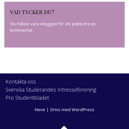
VAD TYCKER DU?
Du måste vara
inloggad
för att publicera en
kommentar.
Kontakta oss
Svenska Studerandes Intresseförening
Pro Studentbladet
Neve
| Drivs med
WordPress