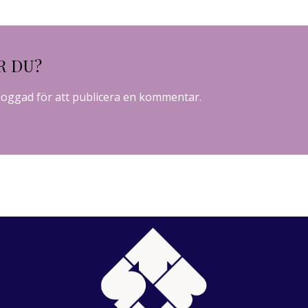
R DU?
loggad
för att publicera en kommentar.