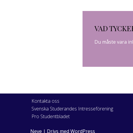
VAD TYCKE
Du måste vara
in
Kontakta oss
Svenska Studerandes Intresseförening
Pro Studentbladet
Neve
| Drivs med
WordPress