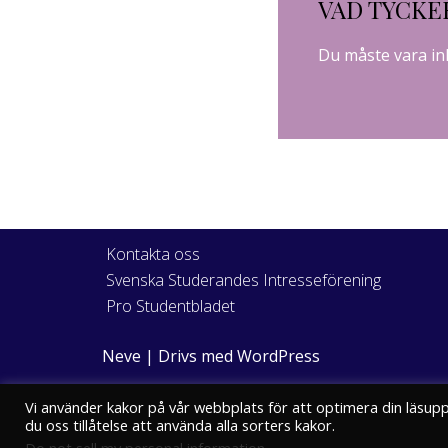
VAD TYCKE
Du måste vara
in
Kontakta oss
Svenska Studerandes Intresseförening
Pro Studentbladet
Neve
| Drivs med
WordPress
Vi använder kakor på vår webbplats för att optimera din läsup
du oss tillåtelse att använda alla sorters kakor.