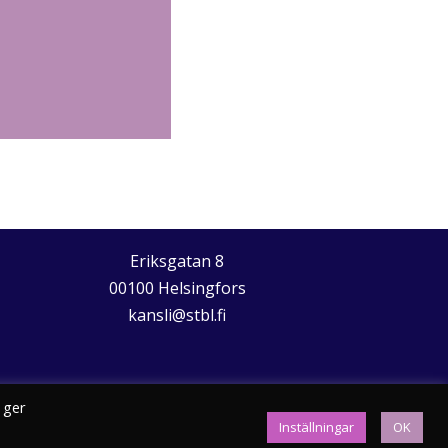
Eriksgatan 8
00100 Helsingfors
kansli@stbl.fi
 ger
Inställningar
OK