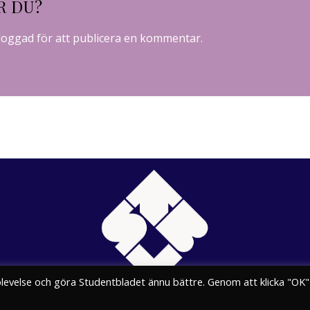
R DU?
loggad
för att publicera en kommentar.
plevelse och göra Studentbladet ännu bättre. Genom att klicka "OK"