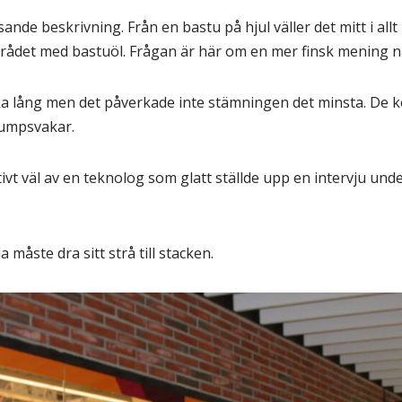
ssande beskrivning. Från en bastu på hjul väller det mitt i all
örrådet med bastuöl. Frågan är här om en mer finsk mening n
nska lång men det påverkade inte stämningen det minsta. De
umpsvakar.
t väl av en teknolog som glatt ställde upp en intervju und
a måste dra sitt strå till stacken.