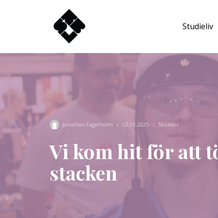
Studieliv
Hoppa
till
innehåll
Jonathan Fagerholm
02.01.2025
Studieliv
Vi kom hit för att 
stacken