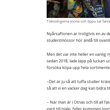
Teknologerna Joona och Eppu tar farvä
Nyårsaftonen är troligtvis en av d
studentmössor hör ändå till ovanl
Men det var inte heller en vanlig ny
sedan 2018, lade lapp på luckan un
försöka köpa upp hela sortimente
–Det är ju så att tuffa studier krä
så att vi en vacker dag kan bidra t
– När man är i Otnäs och till all fa
varit till hjälp, fyller kompisen Joo