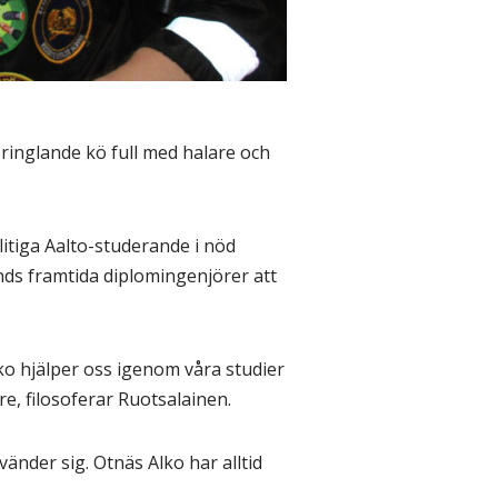
ringlande kö full med halare och
 flitiga Aalto-studerande i nöd
nds framtida diplomingenjörer att
lko hjälper oss igenom våra studier
re, filosoferar Ruotsalainen.
 vänder sig. Otnäs Alko har alltid