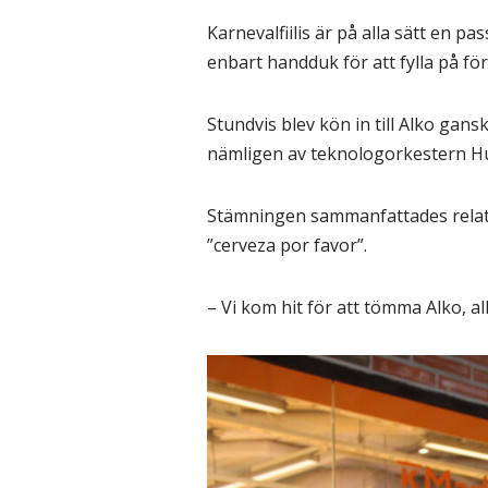
Karnevalfiilis är på alla sätt en pa
enbart handduk för att fylla på f
Stundvis blev kön in till Alko ga
nämligen av teknologorkestern H
Stämningen sammanfattades relativ
”cerveza por favor”.
– Vi kom hit för att tömma Alko, all