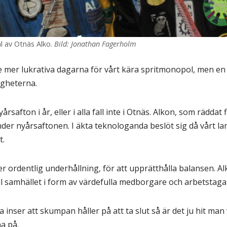
l av Otnäs Alko.
Bild: Jonathan Fagerholm
e mer lukrativa dagarna för vårt kära spritmonopol, men en 
igheterna.
årsafton i år, eller i alla fall inte i Otnäs. Alkon, som räddat
der nyårsaftonen. I äkta teknologanda beslöt sig då vårt la
t.
ver ordentlig underhållning, för att upprätthålla balansen. A
ill samhället i form av värdefulla medborgare och arbetstaga
sa inser att skumpan håller på att ta slut så är det ju hit man
na på.