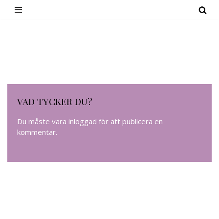
Hoppa
till
innehåll
VAD TYCKER DU?
Du måste vara
inloggad
för att publicera en
kommentar.